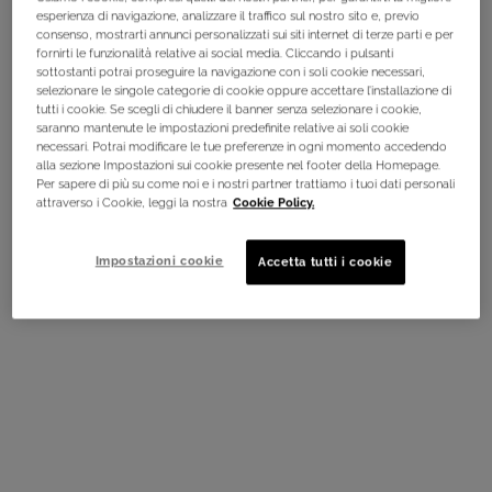
esperienza di navigazione, analizzare il traffico sul nostro sito e, previo
consenso, mostrarti annunci personalizzati sui siti internet di terze parti e per
Non in Stati Uniti? Cambia paese
fornirti le funzionalità relative ai social media. Cliccando i pulsanti
sottostanti potrai proseguire la navigazione con i soli cookie necessari,
selezionare le singole categorie di cookie oppure accettare l’installazione di
tutti i cookie. Se scegli di chiudere il banner senza selezionare i cookie,
saranno mantenute le impostazioni predefinite relative ai soli cookie
necessari. Potrai modificare le tue preferenze in ogni momento accedendo
CAMBIA PAESE / REGIONE
alla sezione Impostazioni sui cookie presente nel footer della Homepage.
Spedizione
Confezione
Per sapere di più su come noi e i nostri partner trattiamo i tuoi dati personali
Gratuita
Regalo
attraverso i Cookie, leggi la nostra
Cookie Policy.
Regalo
Pagamento
Impostazioni cookie
Accetta tutti i cookie
Esclusivo
Sicuro
Navigazione footer
SKINCARE PROFESSIONALE
Or Rejuvenic
Cristal Morphologic
Lagon Hypertonic
Rituel Nacré