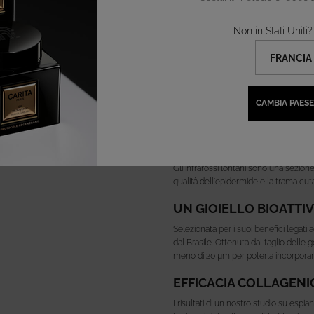
Non in Stati Unit
TORMALINA M
COLLAGENICA
CAMBIA PAESE
ISPIRATA ALLA SCIENZ
Gli infrarossi lontani sono una sezion
qualità dell'epidermide e la trama cut
UN GIOIELLO BIOATTI
Selezionata per i suoi benefici legati a
dal Brasile. Ottenuta dal taglio delle 
meno di 20 µm per poterla incorporar
EFFICACIA COLLAGEN
I risultati di un nostro studio su espi