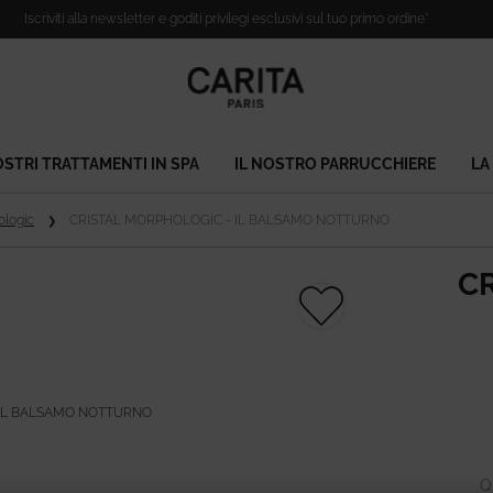
Iscriviti alla newsletter e goditi privilegi esclusivi sul tuo primo ordine*​
OSTRI TRATTAMENTI IN SPA
IL NOSTRO PARRUCCHIERE
LA
ologic
CRISTAL MORPHOLOGIC - IL BALSAMO NOTTURNO
CR
Q