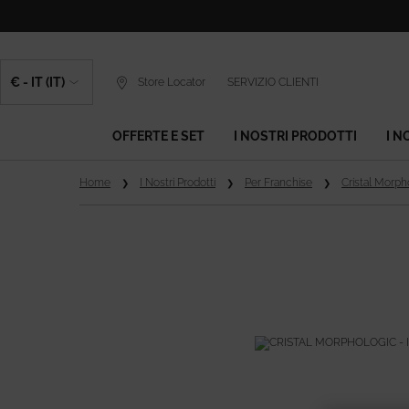
€ - IT (IT)
Store Locator
SERVIZIO CLIENTI
OFFERTE E SET
I NOSTRI PRODOTTI
I N
Contenuto principale
Home
I Nostri Prodotti
Per Franchise
Cristal Morph