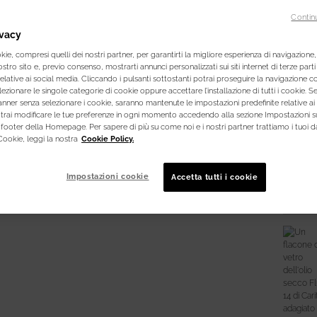
rimo
Contin
rimp
ivacy
Formul
avvolg
ie, compresi quelli dei nostri partner, per garantirti la migliore esperienza di navigazione, 
nostro sito e, previo consenso, mostrarti annunci personalizzati sui siti internet di terze parti 
relative ai social media. Cliccando i pulsanti sottostanti potrai proseguire la navigazione co
One siz
lezionare le singole categorie di cookie oppure accettare l’installazione di tutti i cookie. Se
anner senza selezionare i cookie, saranno mantenute le impostazioni predefinite relative ai
otrai modificare le tue preferenze in ogni momento accedendo alla sezione Impostazioni s
footer della Homepage. Per sapere di più su come noi e i nostri partner trattiamo i tuoi da
Cookie, leggi la nostra
Cookie Policy.
Sele
The p
, 1 of 
Impostazioni cookie
Accetta tutti i cookie
Quantit
−