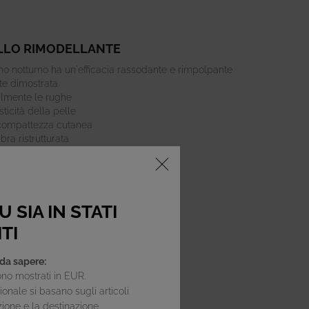
LO RIMODELLANTE
o notturno ha un'efficacia rassodante e rimpolpante
te dimostrata.
bilmente le rughe
sticità della pelle
compattezza cutanea
ra ristrutturata
 SIA IN STATI
TI
da sapere:
no mostrati in EUR.
onale si basano sugli articoli
zione e la destinazione.