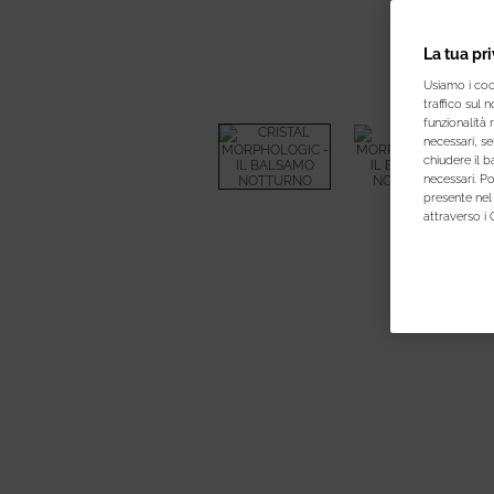
La tua pr
Usiamo i cook
traffico sul 
funzionalità 
necessari, se
chiudere il b
necessari. P
presente nel 
attraverso i 