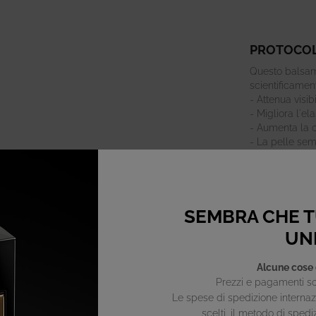
PROTOCOL
Questo balsam
scientificamen
- Attenua visi
- Migliora l'ela
- Aumenta la 
- La pelle semb
TTO"
le
SEMBRA CHE TU
UNI
Alcune cose 
Prezzi e pagamenti so
Le spese di spedizione internazi
scelti, il metodo di spedi