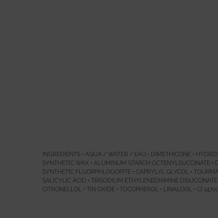
Ingredients
INGREDIENTS • AQUA / WATER / EAU • DIMETHICONE • HYDR
SYNTHETIC WAX • ALUMINUM STARCH OCTENYLSUCCINATE • 
SYNTHETIC FLUORPHLOGOPITE • CAPRYLYL GLYCOL • TOURMALIN
SALICYLIC ACID • TRISODIUM ETHYLENEDIAMINE DISUCCINAT
CITRONELLOL • TIN OXIDE • TOCOPHEROL • LINALOOL • CI 147