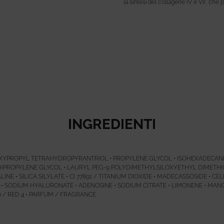
la sintesi del collagene IV e VII, che p
INGREDIENTI
OXYPROPYL TETRAHYDROPYRANTRIOL • PROPYLENE GLYCOL • ISOHEXADECANE
DIPROPYLENE GLYCOL • LAURYL PEG-9 POLYDIMETHYLSILOXYETHYL DIMETHI
E • SILICA SILYLATE • CI 77891 / TITANIUM DIOXIDE • MADECASSOSIDE • 
E • SODIUM HYALURONATE • ADENOSINE • SODIUM CITRATE • LIMONENE • M
00 / RED 4 • PARFUM / FRAGRANCE