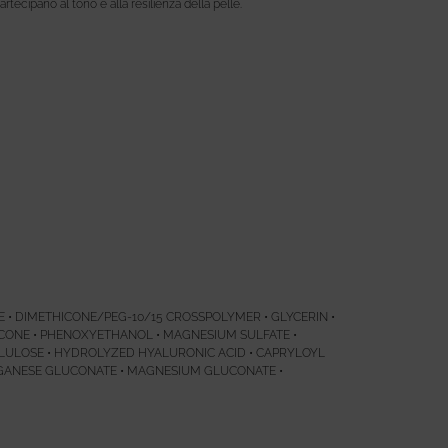
artecipano al tono e alla resilienza della pelle.
 • DIMETHICONE/PEG-10/15 CROSSPOLYMER • GLYCERIN •
CONE • PHENOXYETHANOL • MAGNESIUM SULFATE •
CELLULOSE • HYDROLYZED HYALURONIC ACID • CAPRYLOYL
ANGANESE GLUCONATE • MAGNESIUM GLUCONATE •