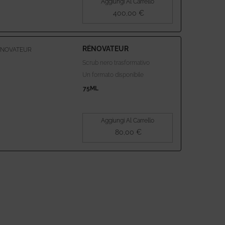
Aggiungi Al Carrello
400,00 €
CRISTAL MORPHOLOGIC - IL SIER
RÉNOVATEUR
Scrub nero trasformativo
Un formato disponibile
75ML
Aggiungi Al Carrello
80,00 €
RÉNOVATEUR