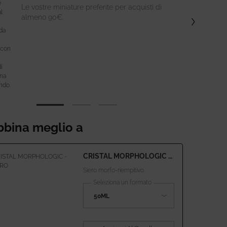
Le vostre miniature preferite per acquisti di
almeno 90€.​
bbina meglio a
CRISTAL MORPHOLOGIC -
IL SIERO
Siero morfo-riempitivo
Seleziona un formato