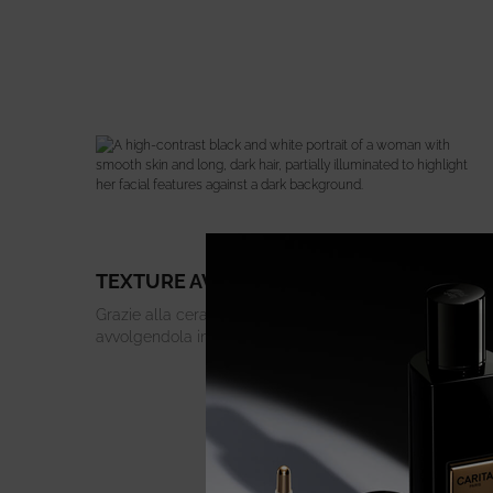
TEXTURE AVVOLGENTE EFFETTO "CORSE
Grazie alla cera cristallina, il prodotto si fonde sulla pel
avvolgendola in un velo rassodante.