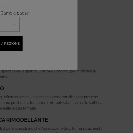
i? Cambia paese
ICRONIZZATA
 / REGIONE
A DEGLI INFRAROSSI LONTANI
e specifica dello spettro luminoso. Sono noti per migliorare la
anea.
VO
gli infrarossi lontani, la nostra preziosa tormalina rosa proviene
gemme preziose, la tormalina è micronizzata in particelle sottili da
e nelle nostre formule.
ICA RIMODELLANTE
anti di pelle dimostrano che l'applicazione della tormalina aumenta