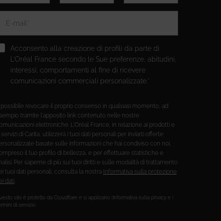
E-mail
*
Acconsento alla creazione di profili da parte di
L’Oréal France secondo le Sue preferenze, abitudini,
interessi, comportamenti al fine di ricevere
comunicazioni commerciali personalizzate.*
 possibile revocare il proprio consenso in qualsiasi momento, ad
sempio tramite l'apposito link contenuto nelle nostre
omunicazioni elettroniche. L'Oréal France, in relazione ai prodotti e
i servizi di Carita, utilizzerà i tuoi dati personali per inviarti offerte
ersonalizzate basate sulle informazioni che hai condiviso con noi,
ompreso il tuo profilo di bellezza, e per effettuare statistiche e
nalisi. Per saperne di più sui tuoi diritti e sulle modalità di trattamento
ei tuoi dati personali, consulta la nostra
Informativa sulla protezione
ei dati
.
esto sito è protetto da Cloudflare e si applicano lInformativa sulla privacy e i
rmini di servizio.