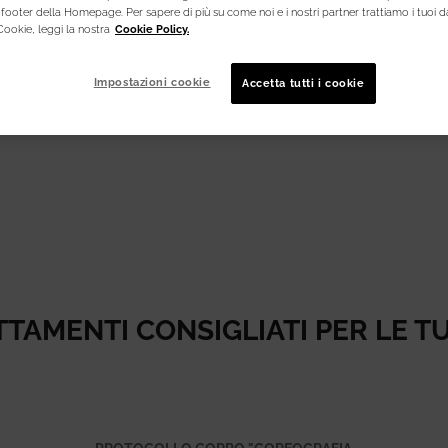
footer della Homepage. Per sapere di più su come noi e i nostri partner trattiamo i tuoi da
Cookie, leggi la nostra
Cookie Policy.
Impostazioni cookie
Accetta tutti i cookie
TAMENTI CONSIGLIATI PER LE T