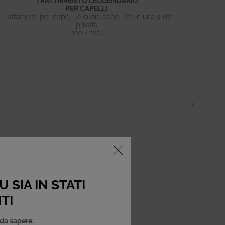
TRATTAMENTO LEGGENDARIO
PER CAPELLI
Trattamenti per capelli e cuoio capelluto in una suite
privata
1h20 - 220€
 SIA IN STATI
TI
da sapere: