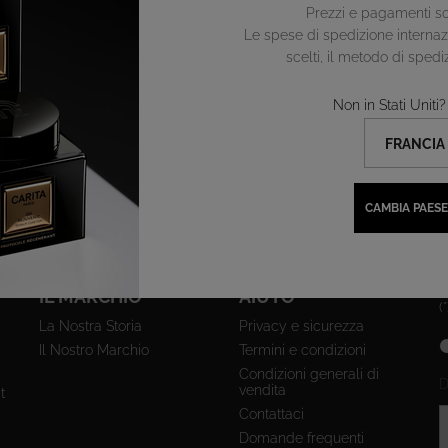
Prezzi e pagamenti so
Le spese di spedizione internazi
scelti, il metodo di spedi
Non in Stati Unit
Confezione
Regalo
Regalo
Esclusivo
CAMBIA PAESE
IL MARCHIO
AIUTO
(*
La Nostra Storia
Privacy e sicurezza
new
Il Nostro Marchio
Termini e condizioni
Condizioni generali di
D
vendita
t
Contattaci
Domande frequenti