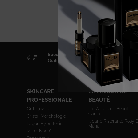
Spedizione
Gratuita
Navigazione footer
SKINCARE
LA MAISON DE
PROFESSIONALE
BEAUTÉ
Or Rejuvenic
La Maison de Beauté
Carita
Cristal Morphologic
Il bar e Ristorante Rosy E
Lagon Hypertonic
Maria
Rituel Nacré