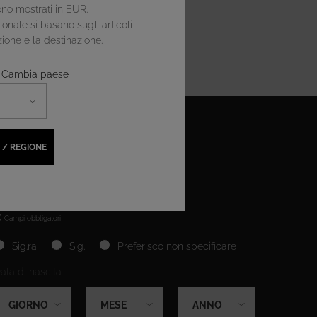
no mostrati in EUR.
onale si basano sugli articoli
zione e la destinazione.
i? Cambia paese
Pagamento
Sicuro
 / REGIONE
)
Campi obbligatori
slettersignup.title.legend
Sig.ra
Sig.
Preferisco non specificare
ata di nascita