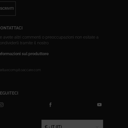
ISCRIVITI
ONTATTACI
e avete altri commenti o preoccupazioni
non esitate a
ondividerli tramite il nostro
modulo di contatto
nformazioni sul produttore
arita
1 FAUBOURG SAINT-HONORÉ 75008 PARIS France
arita.ecom@it.oaccare.com
EGUITECI
pzioni d'acquisto
€ - IT (IT)