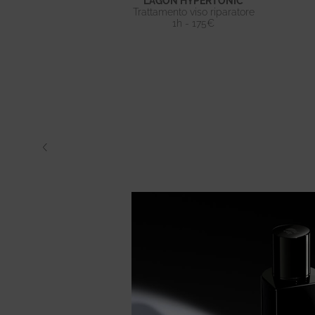
LAGON HYPERTONIC
Trattamento viso riparatore
1h - 175€
 esperti
capelli