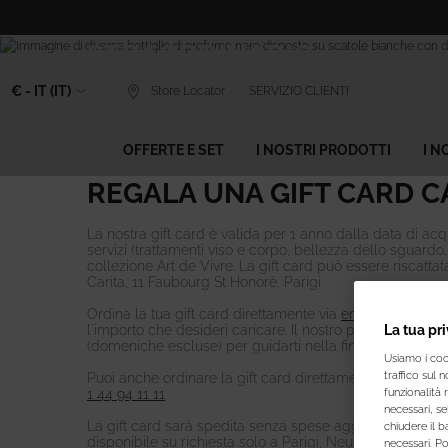
REGALA UN MOMENTO
Contenuto principale
STRAORDINARIO
€ - IT (IT)
Store Locator
SERVIZIO CLIENTI
Scegli una gift card Carita per fare un
regalo​ a te o a una persona cara
OFFERTE E SET
I NOSTRI PRODOTTI
I N
REGALA UNA GIFT CARD C
La nostra gift card è valida per 1 anno dalla data di acq
servizi (trattamenti viso e corpo, bellezza dello sguardo, c
collezione Art de Vivre. La gift card può essere riscatta
Carita, 11 Faubourg St Honoré, Parigi.
Ordina la tua gift card direttamente via
email
, specifica
l'importo che desideri caricare. Il nostro personale ti ri
La tua pr
(domeniche escluse) per guidarti nella finalizzazione del
Usiamo i cook
traffico sul 
Puoi anche ordinare la gift card direttamente per tele
funzionalità 
1 44 94 11 11
necessari, se
La gift card sarà spedita senza spese aggiuntive per pos
chiudere il b
disponibile su richiesta solo a Parigi, Neuilly-sur-Seine e
necessari. P