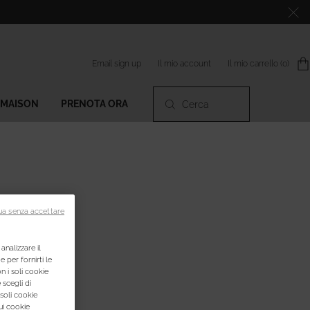
Il mio account
Email sign up
Il mio carrello
0
0 prodotto
 MAISON
PRENOTA ORA
Cerca
ua senza accettare
analizzare il
e per fornirti le
n i soli cookie
 scegli di
 soli cookie
ui cookie