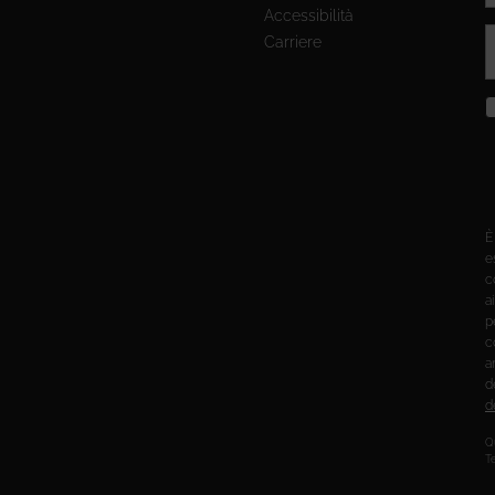
Accessibilità
Carriere
È
e
c
a
p
c
a
d
d
Qu
Te