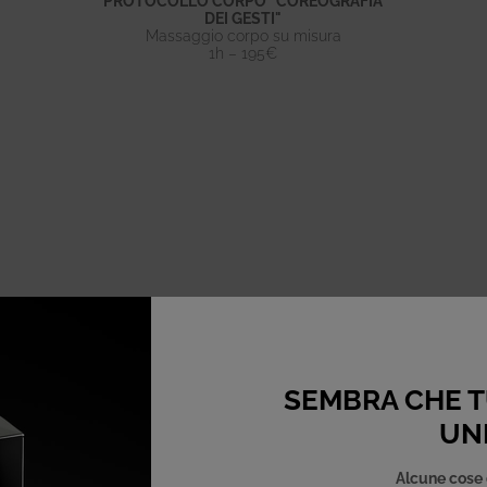
PROTOCOLLO CORPO "COREOGRAFIA
DEI GESTI"
Massaggio corpo su misura
1h – 195€
SEMBRA CHE TU
UNI
Alcune cose 