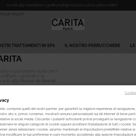
Iscriviti alla newsletter e goditi privilegi esclusivi sul tuo primo ordine*​
OSTRI TRATTAMENTI IN SPA
IL NOSTRO PARRUCCHIERE
LA
ARITA
uisto e può essere usata per i
oiffure), i prodotti e la
ta solo alla Maison de Beauté
Contin
ndo i dettagli di contatto e
sponderà entro 24 ore
ivacy
l'acquisto.
ie, compresi quelli dei nostri partner, per garantirti la migliore esperienza di navigazione, 
nostro sito e, previo consenso, mostrarti annunci personalizzati sui siti internet di terze parti 
fono, chiamandoci al numero:
+33
relative ai social media. Cliccando i pulsanti sottostanti potrai proseguire la navigazione co
lezionare le singole categorie di cookie oppure accettare l’installazione di tutti i cookie. Se
ta o corriere (servizio
anner senza selezionare i cookie, saranno mantenute le impostazioni predefinite relative ai
 Levallois-Perret).
otrai modificare le tue preferenze in ogni momento accedendo alla sezione Impostazioni s